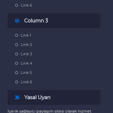
Link 6
Column 3
Link 1
Link 2
Link 3
Link 4
Link 5
Link 6
Yasal Uyarı
İçerik sağlayıcı paylaşım sitesi olarak hizmet