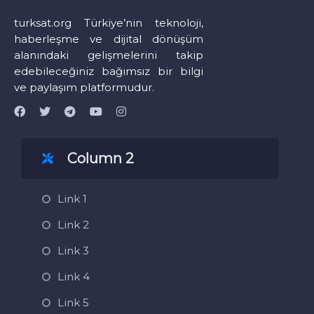
turksat.org Türkiye’nin teknoloji,
haberleşme ve dijital dönüşüm
alanındaki gelişmelerini takip
edebileceğiniz bağımsız bir bilgi
ve paylaşım platformudur.
Column 2
Link 1
Link 2
Link 3
Link 4
Link 5